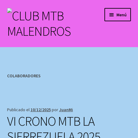
Ir
Ir
Menú
a
al
la
contenido
navegación
Mi cuenta
Contacto
COLABORADORES
Tienda
INSCRIPCION NUEVO SOCI@
Publicado el
10/12/2025
por
JuanMi
VI CRONO MTB LA
SIERREZUELA 2025