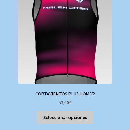
opciones
se
pueden
elegir
en
la
página
de
producto
CORTAVIENTOS PLUS HOM V2
53,00
€
Este
Seleccionar opciones
producto
tiene