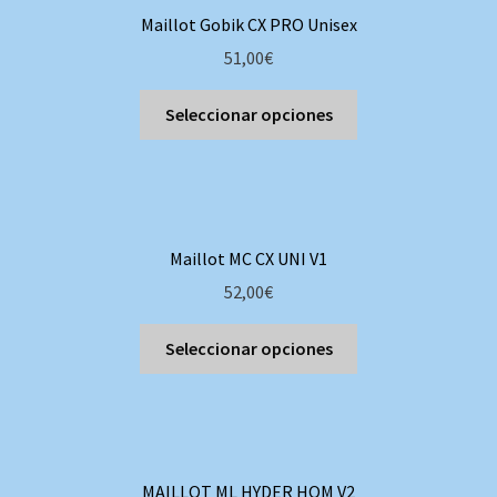
Las
Maillot Gobik CX PRO Unisex
opciones
51,00
€
se
pueden
Este
Seleccionar opciones
elegir
producto
en
tiene
la
múltiples
página
variantes.
de
Las
producto
Maillot MC CX UNI V1
opciones
52,00
€
se
pueden
Este
Seleccionar opciones
elegir
producto
en
tiene
la
múltiples
página
variantes.
de
Las
producto
MAILLOT ML HYDER HOM V2