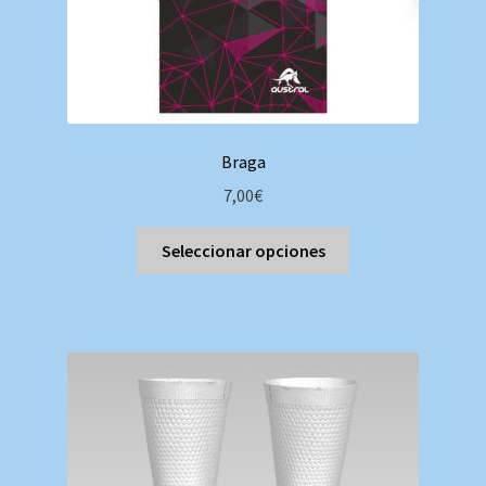
Braga
7,00
€
Este
Seleccionar opciones
producto
tiene
múltiples
variantes.
Las
opciones
se
pueden
elegir