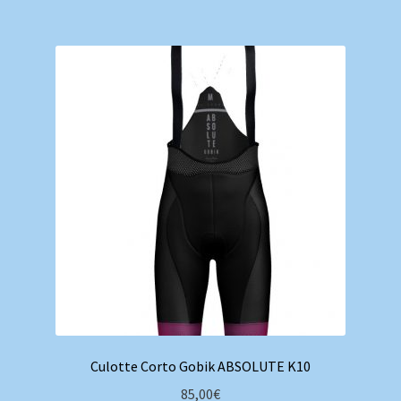
múltiples
variantes.
Las
opciones
se
pueden
elegir
en
la
página
de
producto
Culotte Corto Gobik ABSOLUTE K10
85,00
€