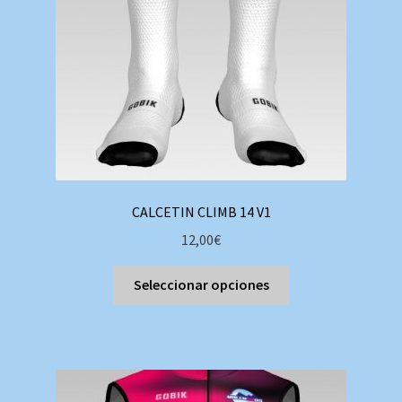
en
la
página
de
producto
CALCETIN CLIMB 14 V1
12,00
€
Este
Seleccionar opciones
producto
tiene
múltiples
variantes.
Las