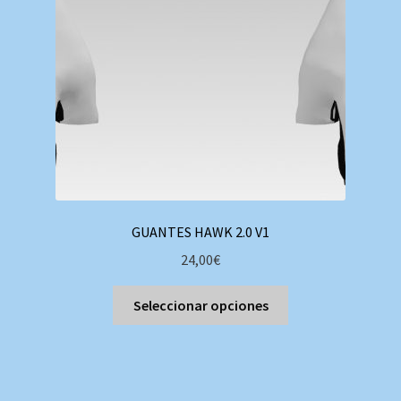
elegir
en
la
página
de
producto
GUANTES HAWK 2.0 V1
24,00
€
Este
Seleccionar opciones
producto
tiene
múltiples
variantes.