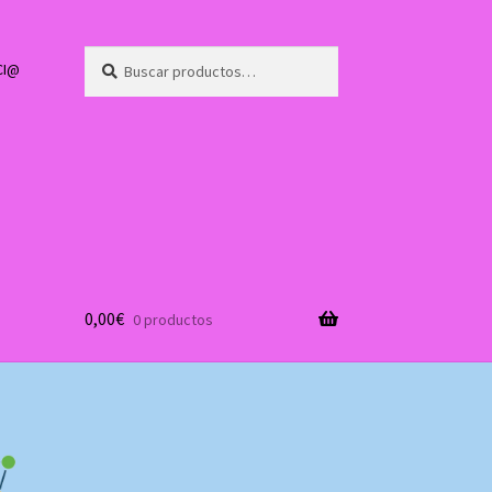
Buscar
Buscar
CI@
por:
0,00
€
0 productos