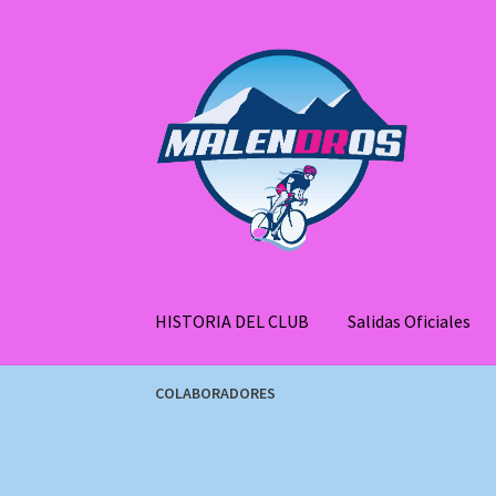
Ir
Ir
a
al
la
contenido
navegación
HISTORIA DEL CLUB
Salidas Oficiales
COLABORADORES