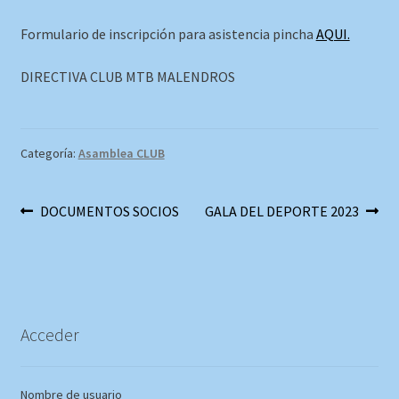
Formulario de inscripción para asistencia pincha
AQUI.
DIRECTIVA CLUB MTB MALENDROS
Categoría:
Asamblea CLUB
Navegación
Anterior:
Siguiente:
DOCUMENTOS SOCIOS
GALA DEL DEPORTE 2023
de
entradas
Acceder
Nombre de usuario