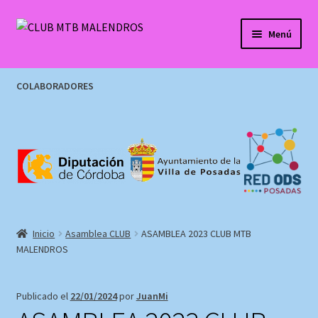
Ir
Ir
Menú
a
al
la
contenido
Mi cuenta
navegación
COLABORADORES
Contacto
Tienda
INSCRIPCION NUEVO SOCI@
Inicio
Asamblea CLUB
ASAMBLEA 2023 CLUB MTB
MALENDROS
Publicado el
22/01/2024
por
JuanMi