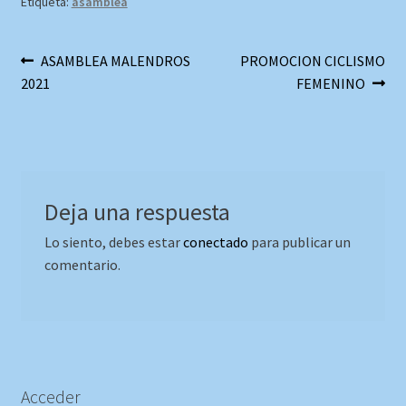
Etiqueta:
asamblea
Navegación
Anterior:
Siguiente:
ASAMBLEA MALENDROS
PROMOCION CICLISMO
2021
FEMENINO
de
entradas
Deja una respuesta
Lo siento, debes estar
conectado
para publicar un
comentario.
Acceder